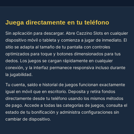
Juega directamente en tu teléfono
Sin aplicación para descargar. Abre Cazzino Slots en cualquier
dispositivo móvil o tableta y comienza a jugar de inmediato. El
sitio se adapta al tamaño de tu pantalla con controles
optimizados para toque y botones dimensionados para tus
dedos. Los juegos se cargan rápidamente en cualquier
conexión, y la interfaz permanece responsiva incluso durante
la jugabilidad.
Tu cuenta, saldo e historial de juegos funcionan exactamente
igual en móvil que en escritorio. Deposita y retira fondos
directamente desde tu teléfono usando los mismos métodos
de pago. Accede a todas las categorías de juegos, consulta el
estado de tu bonificación y administra configuraciones sin
cambiar de dispositivo.