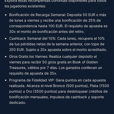
Explora estas recompensas continuas disponibles para todos
los jugadores existentes:
Bonificación de Recarga Semanal: Deposita 50 EUR o más
de lunes a viernes y recibe una bonificación de 25% de
correspondencia hasta 100 EUR. El requisito de apuesta es
30x el monto de bonificación antes del retiro.
Cashback Semanal del 10%: Cada lunes, recupera el 10%
de tus pérdidas netas de la semana anterior, con tope de
250 EUR. Sujeto a 20x apuesta sobre el monto acreditado.
Giros Gratis los Viernes: Realiza cualquier depósito el
viernes para recibir 50 giros gratis en Book of Golden
Treasures, válidos por 7 días. Los ganados conllevan un
requisito de apuesta de 35x.
Programa de Fidelidad VIP: Gana puntos en cada apuesta
realizada. Alcanza el nivel Bronce (500 puntos), Plata (1500
puntos) u Oro (3500 puntos) para desbloquear créditos de
bonificación mensuales, impulsos de cashback y soporte
dedicado.