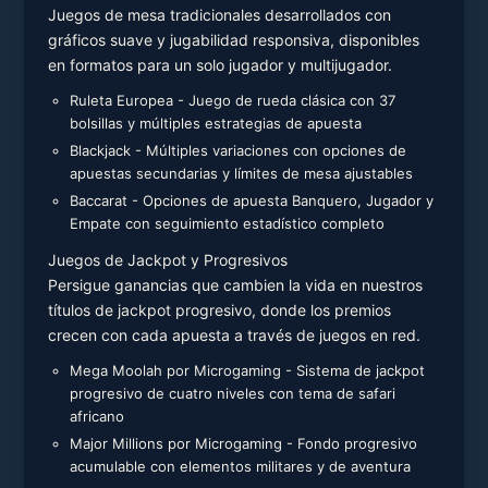
Juegos de mesa tradicionales desarrollados con
gráficos suave y jugabilidad responsiva, disponibles
en formatos para un solo jugador y multijugador.
Ruleta Europea - Juego de rueda clásica con 37
bolsillas y múltiples estrategias de apuesta
Blackjack - Múltiples variaciones con opciones de
apuestas secundarias y límites de mesa ajustables
Baccarat - Opciones de apuesta Banquero, Jugador y
Empate con seguimiento estadístico completo
Juegos de Jackpot y Progresivos
Persigue ganancias que cambien la vida en nuestros
títulos de jackpot progresivo, donde los premios
crecen con cada apuesta a través de juegos en red.
Mega Moolah por Microgaming - Sistema de jackpot
progresivo de cuatro niveles con tema de safari
africano
Major Millions por Microgaming - Fondo progresivo
acumulable con elementos militares y de aventura