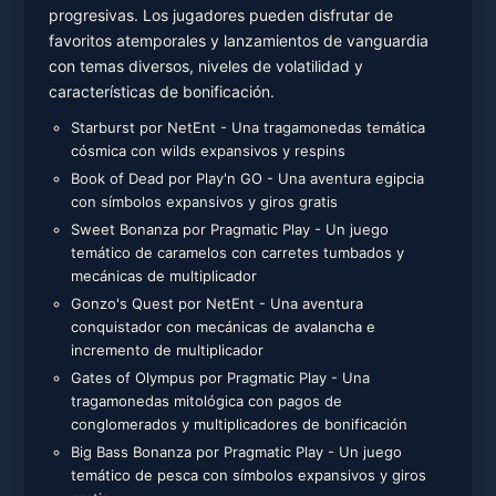
progresivas. Los jugadores pueden disfrutar de
favoritos atemporales y lanzamientos de vanguardia
con temas diversos, niveles de volatilidad y
características de bonificación.
Starburst por NetEnt - Una tragamonedas temática
cósmica con wilds expansivos y respins
Book of Dead por Play'n GO - Una aventura egipcia
con símbolos expansivos y giros gratis
Sweet Bonanza por Pragmatic Play - Un juego
temático de caramelos con carretes tumbados y
mecánicas de multiplicador
Gonzo's Quest por NetEnt - Una aventura
conquistador con mecánicas de avalancha e
incremento de multiplicador
Gates of Olympus por Pragmatic Play - Una
tragamonedas mitológica con pagos de
conglomerados y multiplicadores de bonificación
Big Bass Bonanza por Pragmatic Play - Un juego
temático de pesca con símbolos expansivos y giros