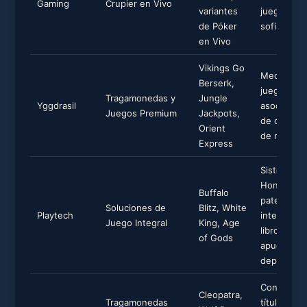
Gaming
Crupier en Vivo
variantes
juego
de Póker
sofisticada
en Vivo
Vikings Go
Mecánicas
Berserk,
juego únic
Tragamonedas y
Jungle
Yggdrasil
asociacion
Juegos Premium
Jackpots,
de conten
Orient
de marca
Express
Sistema
Honour
Buffalo
patentado
Soluciones de
Blitz, White
Playtech
integració
Juego Integral
King, Age
libros de
of Gods
apuestas
deportivas
Conversió
Cleopatra,
Tragamonedas
títulos icó