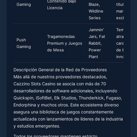
Contenido Bajo
Gaming
Blaze,
títulos de
Licencia
Wildline
marca
Series
exclusivos
Jammin'
Temas
Tragamonedas
Jars, Fat
atractivos
Push
Premium y Juegos
Rabbit,
característ
Gaming
de Mesa
Power
de bonific
Plant
innovador
Descripción General de la Red de Proveedores
Más allá de nuestros proveedores destacados,
Cazzino Slots Casino se asocia con más de 70
desarrolladores de software adicionales, incluyendo
Quickspin, iSoftBet, Elk Studios, Thunderkick, Fugaso,
Endorphina y muchos otros. Este ecosistema diverso
asegura una biblioteca de juegos constantemente
actualizada con lanzamientos de líderes de la industria
y estudios emergentes.
Todos los proveedores mantienen estricto