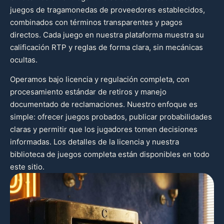
juegos de tragamonedas de proveedores establecidos,
combinados con términos transparentes y pagos
directos. Cada juego en nuestra plataforma muestra su
calificación RTP y reglas de forma clara, sin mecánicas
ocultas.
Operamos bajo licencia y regulación completa, con
procesamiento estándar de retiros y manejo
documentado de reclamaciones. Nuestro enfoque es
simple: ofrecer juegos probados, publicar probabilidades
claras y permitir que los jugadores tomen decisiones
informadas. Los detalles de la licencia y nuestra
biblioteca de juegos completa están disponibles en todo
este sitio.