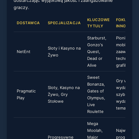
dostarczając wyjątkową jakość i zaangażowanie
graczy.
KLUCZOWE
FOKUS
DOSTAWCA
SPECJALIZACJA
TYTUŁY
INNOWACJI
Starburst,
Pionierskie
Gonzo's
mobile gami
Sloty i Kasyno na
NetEnt
Quest,
zaawansow
Żywo
Dead or
technologia
Alive
grafiki
Sweet
Gry wysokie
Bonanza,
Sloty, Kasyno na
wydajności 
Pragmatic
Gates of
Żywo, Gry
szybkimi cy
Play
Olympus,
Stołowe
wydań i ró
Live
tematami
Roulette
Mega
Moolah,
Największa 
Progresywne
Major
progresywn