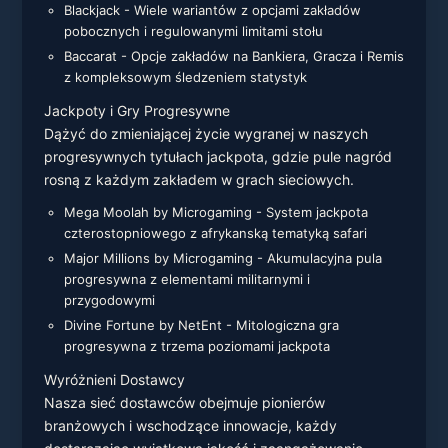
Blackjack - Wiele wariantów z opcjami zakładów
pobocznych i regulowanymi limitami stołu
Baccarat - Opcje zakładów na Bankiera, Gracza i Remis
z kompleksowym śledzeniem statystyk
Jackpoty i Gry Progresywne
Dążyć do zmieniającej życie wygranej w naszych
progresywnych tytułach jackpota, gdzie pule nagród
rosną z każdym zakładem w grach sieciowych.
Mega Moolah by Microgaming - System jackpota
czterostopniowego z afrykanską tematyką safari
Major Millions by Microgaming - Akumulacyjna pula
progresywna z elementami militarnymi i
przygodowymi
Divine Fortune by NetEnt - Mitologiczna gra
progresywna z trzema poziomami jackpota
Wyróżnieni Dostawcy
Nasza sieć dostawców obejmuje pionierów
branżowych i wschodzące innowacje, każdy