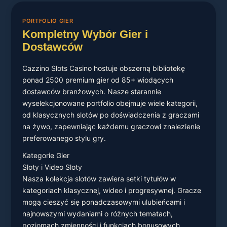
PORTFOLIO GIER
Kompletny Wybór Gier i
Dostawców
Cazzino Slots Casino hostuje obszerną bibliotekę
ponad 2500 premium gier od 85+ wiodących
dostawców branżowych. Nasze starannie
wyselekcjonowane portfolio obejmuje wiele kategorii,
od klasycznych slotów po doświadczenia z graczami
na żywo, zapewniając każdemu graczowi znalezienie
preferowanego stylu gry.
Kategorie Gier
Sloty i Video Sloty
Nasza kolekcja slotów zawiera setki tytułów w
kategoriach klasycznej, wideo i progresywnej. Gracze
mogą cieszyć się ponadczasowymi ulubieńcami i
najnowszymi wydaniami o różnych tematach,
poziomach zmienności i funkcjach bonusowych.