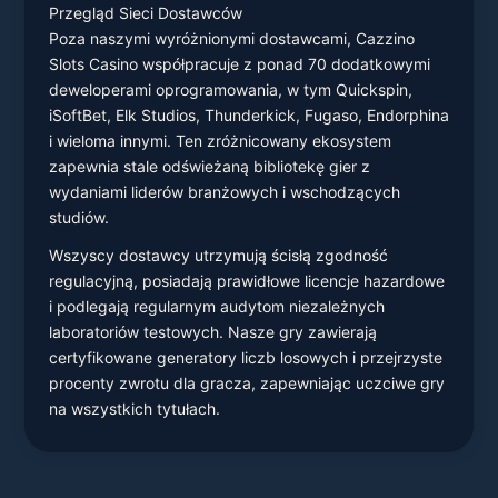
Przegląd Sieci Dostawców
Poza naszymi wyróżnionymi dostawcami, Cazzino
Slots Casino współpracuje z ponad 70 dodatkowymi
deweloperami oprogramowania, w tym Quickspin,
iSoftBet, Elk Studios, Thunderkick, Fugaso, Endorphina
i wieloma innymi. Ten zróżnicowany ekosystem
zapewnia stale odświeżaną bibliotekę gier z
wydaniami liderów branżowych i wschodzących
studiów.
Wszyscy dostawcy utrzymują ścisłą zgodność
regulacyjną, posiadają prawidłowe licencje hazardowe
i podlegają regularnym audytom niezależnych
laboratoriów testowych. Nasze gry zawierają
certyfikowane generatory liczb losowych i przejrzyste
procenty zwrotu dla gracza, zapewniając uczciwe gry
na wszystkich tytułach.