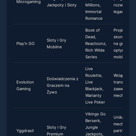
Microgaming
Jackpoty i Sloty
Millions,
rozwój gier
Immortal
legacy
Romance
Book of
Projektowa
Dead,
skoncentr
Sloty i Gry
Play'n GO
Reactoonz,
na graczu i 
Mobilne
Rich Wilde
optymalizac
Series
mobilna
Live
Roulette,
Wciągająca
Doświadczenia z
Evolution
Live
transmisja 
Graczem na
Gaming
Blackjack,
zaawansow
Żywo
Warianty
mechanika 
Live Poker
Vikings Go
Unikalne
Berserk,
mechaniki g
Sloty i Gry
Jungle
Yggdrasil
partnerstw
Premium
Jackpots,