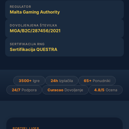
REGULATOR
Malta Gaming Authority
DOVOLJENJENA ŠTEVILKA
MGA/B2C/287456/2021
SERTIFIKACIJA RNG
Sertifikacija QUESTRA
3500+
Igre
24h
Izplačila
65+
Ponudniki
24/7
Podpora
Curacao
Dovoljenje
4.8/5
Ocena
PORTFELJ IGER