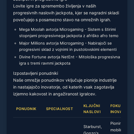
Lovite igre za spremembo življenja v naših
progresivnih naslovih jackpota, kjer se nagradni skladi
povečujejo s posamezno stavo na omrežnih igrah.
Mega Moolah avtorja Microgaming - Sistem s štirimi
stopnjami progresivnega jackpota z afriško afro temo
Major Millions avtorja Microgaming - Nabirajoči se
progresivni sklad z vojnimi in pustolovskimi elementi
Divine Fortune avtorja NetEnt - Mitološka progresivna
igra s tremi ravnmi jackpota
Izpostavljeni ponudniki
Naše omrežje ponudnikov vključuje pionirje industrije
in nastajajočo inovatorje, od katerih vsak zagotavlja
izjemno kakovost in angažiranost igralcev.
KLJUČNI
FOKUS
PONUDNIK
SPECIALNOST
NASLOVI
INOVACIJE
Pionirski
Starburst,
mobilni
Gonzo's