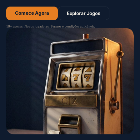
Comece Agora
Explorar Jogos
18+ apenas. Novos jogadores. Termos e condições aplicáveis.