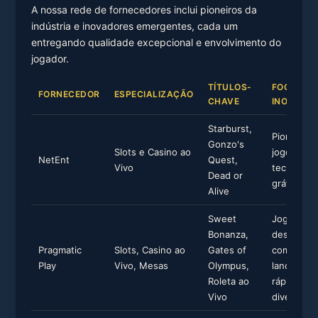
A nossa rede de fornecedores inclui pioneiros da
indústria e inovadores emergentes, cada um
entregando qualidade excepcional e envolvimento do
jogador.
TÍTULOS-
FOCO DE
FORNECEDOR
ESPECIALIZAÇÃO
CHAVE
INOVAÇÃ
Starburst,
Pioneiro 
Gonzo's
Slots e Casino ao
jogos móv
NetEnt
Quest,
Vivo
tecnologia
Dead or
gráfica av
Alive
Sweet
Jogos de 
Bonanza,
desempe
Pragmatic
Slots, Casino ao
Gates of
com ciclo
Play
Vivo, Mesas
Olympus,
lançament
Roleta ao
rápidos e
Vivo
diversos