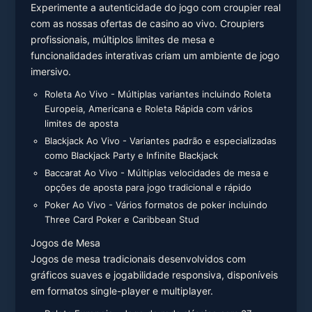
Experimente a autenticidade do jogo com croupier real
com as nossas ofertas de casino ao vivo. Croupiers
profissionais, múltiplos limites de mesa e
funcionalidades interativas criam um ambiente de jogo
imersivo.
Roleta Ao Vivo - Múltiplas variantes incluindo Roleta
Europeia, Americana e Roleta Rápida com vários
limites de aposta
Blackjack Ao Vivo - Variantes padrão e especializadas
como Blackjack Party e Infinite Blackjack
Baccarat Ao Vivo - Múltiplas velocidades de mesa e
opções de aposta para jogo tradicional e rápido
Poker Ao Vivo - Vários formatos de poker incluindo
Three Card Poker e Caribbean Stud
Jogos de Mesa
Jogos de mesa tradicionais desenvolvidos com
gráficos suaves e jogabilidade responsiva, disponíveis
em formatos single-player e multiplayer.