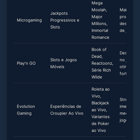
Mega
Moolah,
Maior red
Jackpots
Major
progressi
Microgaming
Progressivos e
Millions,
desenvolv
Slots
Immortal
de jogos 
Romance
Book of
Design ce
Dead,
Slots e Jogos
no jogado
Play'n GO
Reactoonz,
Móveis
otimizaçã
Série Rich
forte
Wilde
Roleta ao
Vivo,
Streaming
Blackjack
Evolution
Experiências de
imersivo e
ao Vivo,
Gaming
Croupier Ao Vivo
mecânicas
Variantes
jogo sofis
de Poker
ao Vivo