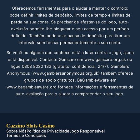
Oferecemos ferramentas para o ajudar a manter o controlo:
pode definir limites de depósito, limites de tempo e limites de
perda na sua conta. Se precisar de afastar-se do jogo, auto-
exclusão permite-lhe bloquear o seu acesso por um período
definido. Também pode usar pausa de depósito para tirar um
intervalo sem fechar permanentemente a sua conta.
Se você ou alguém que conhece está a lutar contra o jogo, ajuda
está disponível. Contacte Gamcare em www.gamcare.org.uk ou
ligue 0808 8020 133 (gratuito, confidencial, 24/7). Gamblers
Anonymous (www.gamblersanonymous.org.uk) também oferece
grupos de apoio gratuitos. BeGambleAware em
www.begambleaware.org fornece informações e ferramentas de
auto-avaliação para o ajudar a compreender o seu jogo.
Cazzino Slots Casino
Sobre Nós
Política de Privacidade
Jogo Responsável
Termos e Condições