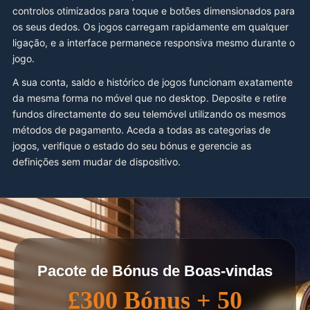
controlos otimizados para toque e botões dimensionados para
os seus dedos. Os jogos carregam rapidamente em qualquer
ligação, e a interface permanece responsiva mesmo durante o
jogo.
A sua conta, saldo e histórico de jogos funcionam exatamente
da mesma forma no móvel que no desktop. Deposite e retire
fundos directamente do seu telemóvel utilizando os mesmos
métodos de pagamento. Aceda a todas as categorias de
jogos, verifique o estado do seu bónus e gerencie as
definições sem mudar de dispositivo.
Pacote de Bónus de Boas-vindas
£300 Bónus + 50