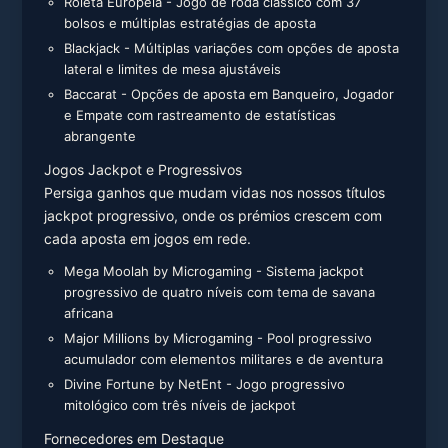
Roleta Europeia - Jogo de roda clássico com 37
bolsos e múltiplas estratégias de aposta
Blackjack - Múltiplas variações com opções de aposta
lateral e limites de mesa ajustáveis
Baccarat - Opções de aposta em Banqueiro, Jogador
e Empate com rastreamento de estatísticas
abrangente
Jogos Jackpot e Progressivos
Persiga ganhos que mudam vidas nos nossos títulos
jackpot progressivo, onde os prémios crescem com
cada aposta em jogos em rede.
Mega Moolah by Microgaming - Sistema jackpot
progressivo de quatro níveis com tema de savana
africana
Major Millions by Microgaming - Pool progressivo
acumulador com elementos militares e de aventura
Divine Fortune by NetEnt - Jogo progressivo
mitológico com três níveis de jackpot
Fornecedores em Destaque