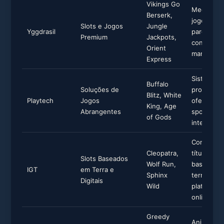
Vikings Go
Mecânicas
Berserk,
jogo única
Slots e Jogos
Jungle
Yggdrasil
parcerias 
Premium
Jackpots,
conteúdo
Orient
marcado
Express
Sistema H
Buffalo
Soluções de
proprietár
Blitz, White
Playtech
Jogos
ofertas de
King, Age
Abrangentes
sportsboo
of Gods
integrado
Conversã
Cleopatra,
títulos icó
Slots Baseados
Wolf Run,
baseados
IGT
em Terra e
Sphinx
terra para
Digitais
Wild
plataform
online
Greedy
Animação