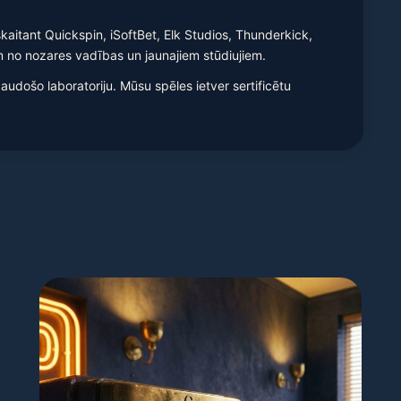
kaitant Quickspin, iSoftBet, Elk Studios, Thunderkick,
m no nozares vadības un jaunajiem stūdiujiem.
baudošo laboratoriju. Mūsu spēles ietver sertificētu