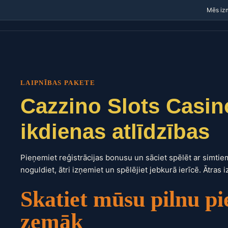
Mēs izm
Cazzino Slots Casino
Spēles
Bonusi
LAIPNĪBAS PAKETE
Akcijas
Cazzino Slots Casi
Atbalsts
ikdienas atlīdzības
Pieņemiet reģistrācijas bonusu un sāciet spēlēt ar simtie
noguldiet, ātri izņemiet un spēlējiet jebkurā ierīcē. Ātras i
Skatiet mūsu pilnu p
zemāk