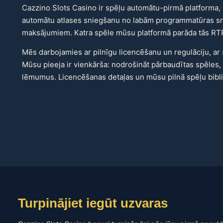
Cazzino Slots Casino ir spēļu automātu-pirmā platforma, 
automātu atlases sniegšanu no labām programmatūras sn
maksājumiem. Katra spēle mūsu platformā parāda tās RT
Mēs darbojamies ar pilnīgu licencēšanu un regulāciju, a
Mūsu pieeja ir vienkārša: nodrošināt pārbaudītas spēles,
lēmumus. Licencēšanas detaļas un mūsu pilnā spēļu biblio
Turpinājiet iegūt uzvaras