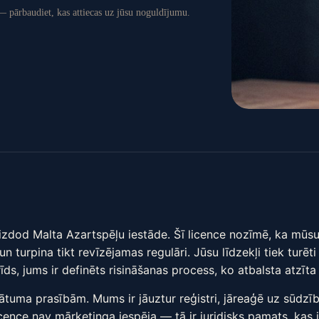
 — pārbaudiet, kas attiecas uz jūsu noguldījumu.
 izdod Malta Azartspēļu iestāde. Šī licence nozīmē, ka mūsu
 turpina tikt revīzējamas regulāri. Jūsu līdzekļi tiek turēt
s, jums ir definēts risināšanas process, ko atbalsta atzīta 
vātuma prasībām. Mums ir jāuztur reģistri, jāreaģē uz sūdzī
ence nav mārketinga iespēja — tā ir juridisks pamats, kas j